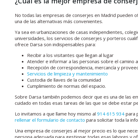
¿Cuál es la mejor empresa de conser
No todas las empresas de conserjes en Madrid pueden of
una de las alternativas más convenientes.
Ya sea en urbanizaciones de casas independientes, colegios
universidades, los servicios de conserjes y porteros cual
ofrece Darsa son indispensables para:
Recibir a los visitantes que llegan al lugar
Atender e informar a las personas sobre el camino a 
Recepción de correspondencia, mercancía y provee
Servicios de limpieza y mantenimiento
Custodia de llaves de la comunidad
Cumplimiento de normas del espacio.
Sobre Darsa también podemos decir que es una de las emp
cuidado en todas esas tareas de las que se debe estar p
Lo invitamos a que llame hoy mismo al
914 615 934
para 
rellenar el formulario de contacto
para solicitar toda la in
Una empresa de conserjes al mejor precio es lo que neces
persona adecuada para gestionar todas esas labores y of