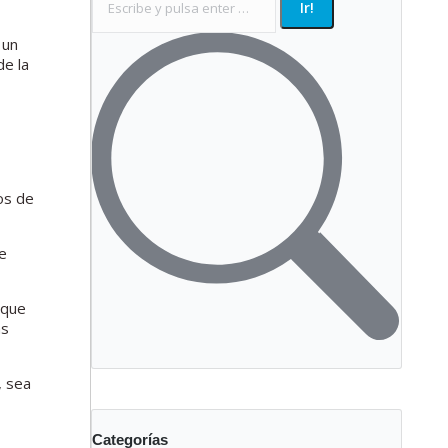
 un
de la
os de
se
 que
as
, sea
Categorías