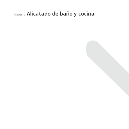
Alicatado de baño y cocina
Publicación
Anterior
anterior: