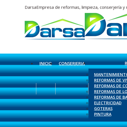
Saltar
Darsa
Empresa de reformas, limpieza, conserjería y 
al
contenido
INICIO
CONSERJERIA
MANTENIMIENT
REFORMAS DE VI
REFORMAS DE C
REFORMAS DE L
REFORMAS DE B
ELECTRICIDAD
GOTERAS
PINTURA
Buscar: